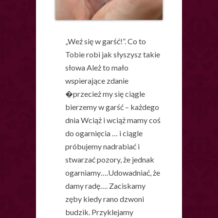
„Weź się w garść!”. Co to
Tobie robi jak słyszysz takie
słowa Ależ to mało
wspierające zdanie
�przecież my się ciągle
bierzemy w garść – każdego
dnia Wciąż i wciąż mamy coś
do ogarnięcia … i ciągle
próbujemy nadrabiać i
stwarzać pozory, że jednak
ogarniamy….Udowadniać, że
damy radę…. Zaciskamy
zęby kiedy rano dzwoni
budzik. Przyklejamy