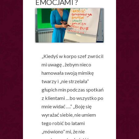
EMOCJAMI ?
„Kiedyś w korpo szef zwrócil
mi uwagę , żebym nieco
hamowała swoją mimikę
twarzy i „nie strzelała”
głupich min podczas spotkań
z klientami …bo wszystko po
mnie widać ….” „Boję się
wyrażać siebie, nie umiem
tego robić bo latami
„mówiono” mi, że nie