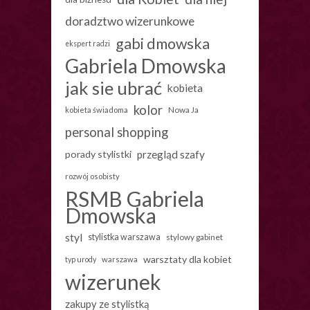
doradztwo wizerunkowe
gabi dmowska
ekspert radzi
Gabriela Dmowska
jak sie ubrać
kobieta
kolor
Nowa Ja
kobieta świadoma
personal shopping
porady stylistki
przegląd szafy
rozwój osobisty
RSMB Gabriela
Dmowska
styl
stylistka warszawa
stylowy gabinet
warsztaty dla kobiet
warszawa
typ urody
wizerunek
zakupy ze stylistką