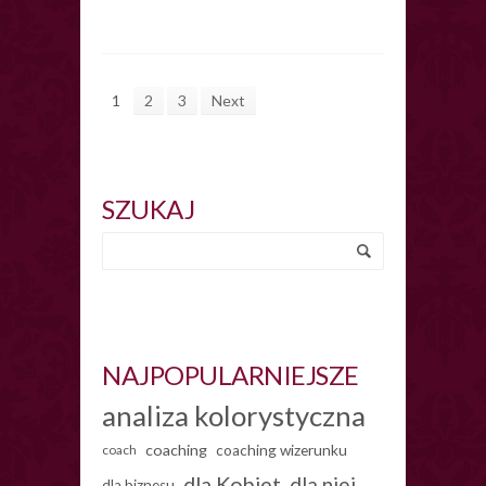
1
2
3
Next
SZUKAJ
NAJPOPULARNIEJSZE
analiza kolorystyczna
coaching
coach
coaching wizerunku
dla Kobiet
dla niej
dla biznesu