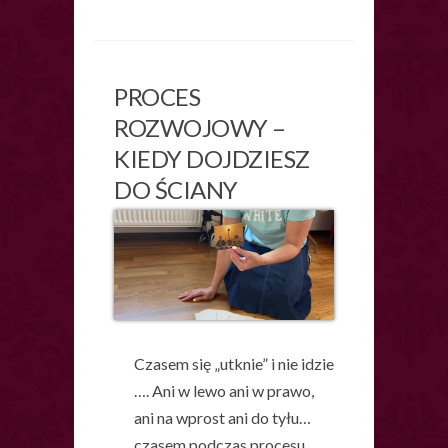
PROCES
ROZWOJOWY –
KIEDY DOJDZIESZ
DO ŚCIANY
Czasem się „utknie” i nie idzie
…. Ani w lewo ani w prawo,
ani na wprost ani do tyłu…
czasem podczas procesu