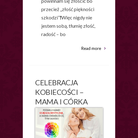
powinnam się złościć bo
przecież „złość piękności
szkodzi”❗️Więc nigdy nie
jestem sobą, tłumię złość,
radość – bo
Read more
CELEBRACJA
KOBIECOŚCI –
MAMA I CÓRKA