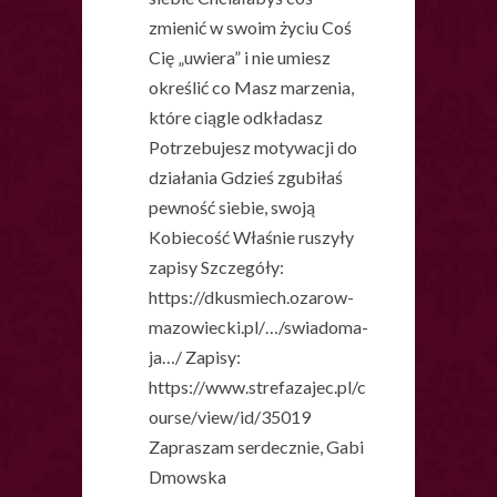
zmienić w swoim życiu Coś
Cię „uwiera” i nie umiesz
określić co Masz marzenia,
które ciągle odkładasz
Potrzebujesz motywacji do
działania Gdzieś zgubiłaś
pewność siebie, swoją
Kobiecość Właśnie ruszyły
zapisy Szczegóły:
https://dkusmiech.ozarow-
mazowiecki.pl/…/swiadoma-
ja…/ Zapisy:
https://www.strefazajec.pl/c
ourse/view/id/35019
Zapraszam serdecznie, Gabi
Dmowska