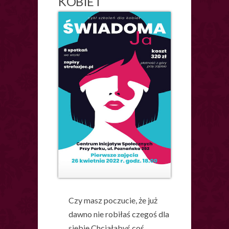
KOBIET
Czy masz poczucie, że już
dawno nie robiłaś czegoś dla
siebie Chciałabyś coś