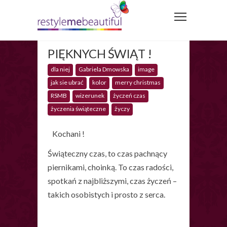
PIĘKNYCH ŚWIĄT !
dla niej
Gabriela Dmowska
image
jak sie ubrać
kolor
merry christmas
RSMB
wizerunek
życzeń czas
życzenia świąteczne
życzy
Kochani !
Świąteczny czas, to czas pachnący
piernikami, choinką. To czas radości,
spotkań z najbliższymi, czas życzeń –
takich osobistych i prosto z serca.