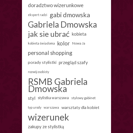
doradztwo wizerunkowe
gabi dmowska
ekspert radzi
Gabriela Dmowska
jak sie ubrać
kobieta
kolor
Nowa Ja
kobieta świadoma
personal shopping
porady stylistki
przegląd szafy
rozwój osobisty
RSMB Gabriela
Dmowska
styl
stylistka warszawa
stylowy gabinet
warsztaty dla kobiet
warszawa
typ urody
wizerunek
zakupy ze stylistką